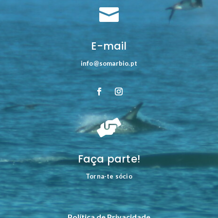

E-mail
info@somarbio.pt

Faça parte!
Torna-te sócio
Política de Privacidade