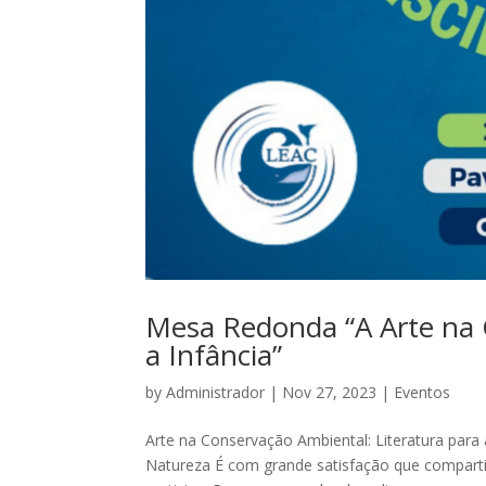
Mesa Redonda “A Arte na 
a Infância”
by
Administrador
|
Nov 27, 2023
|
Eventos
Arte na Conservação Ambiental: Literatura para
Natureza É com grande satisfação que comparti