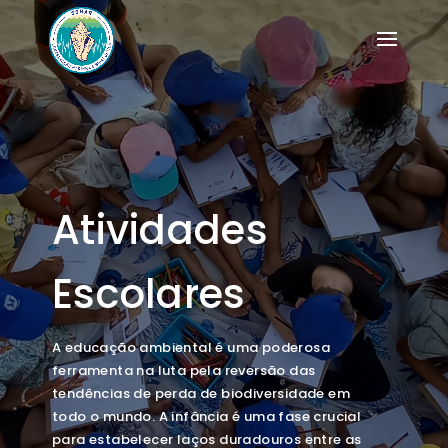
Atividades
Escolares
A educação ambiental é uma poderosa
ferramenta na luta pela reversão das
tendências de perda de biodiversidade em
todo o mundo. A infância é uma fase crucial
para estabelecer laços duradouros entre as