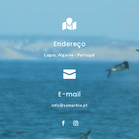

Endereço
Lagos, Algarve - Portugal

E-mail
info@somarbio.pt